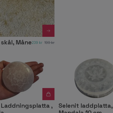
 skål, Måne
239 kr
199 kr
 Laddningsplatta ,
Selenit laddplatta,
la
Mandala 10 cm