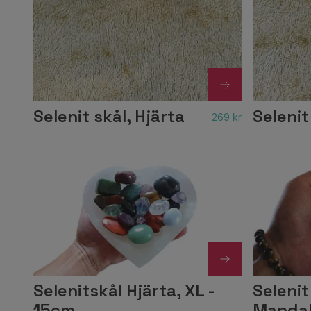
Selenit skål, Hjärta
Selenit
269 kr
Selenitskål Hjärta, XL -
Selenit
15cm
Manda