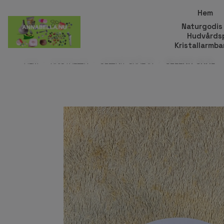
Hem
Naturgodis
Hudvårds
Kristallarmb
HEM
KRISTALLER
SELENIT SKÅLAR
SELENIT SKÅL