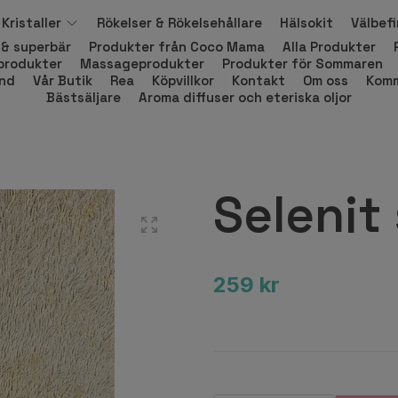
Kristaller
Rökelser & Rökelsehållare
Hälsokit
Välbef
 & superbär
Produkter från Coco Mama
Alla Produkter
produkter
Massageprodukter
Produkter för Sommaren
and
Vår Butik
Rea
Köpvillkor
Kontakt
Om oss
Komm
Bästsäljare
Aroma diffuser och eteriska oljor
Selenit 
259 kr