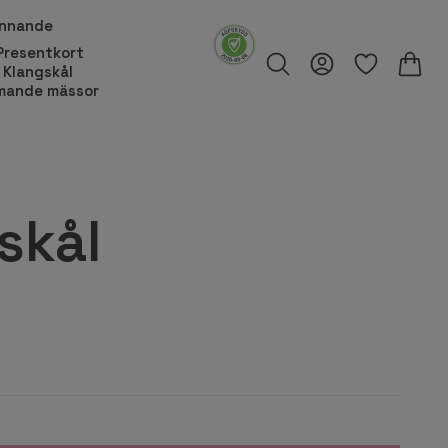
innande
Presentkort
Klangskål
ande mässor
skål