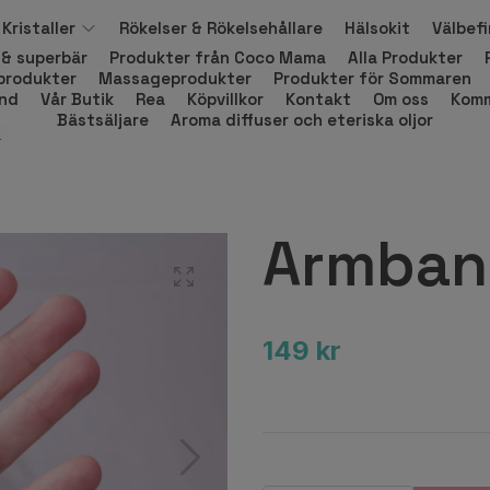
Kristaller
Rökelser & Rökelsehållare
Hälsokit
Välbef
 & superbär
Produkter från Coco Mama
Alla Produkter
produkter
Massageprodukter
Produkter för Sommaren
and
Vår Butik
Rea
Köpvillkor
Kontakt
Om oss
Komm
Bästsäljare
Aroma diffuser och eteriska oljor
T
Armban
149 kr