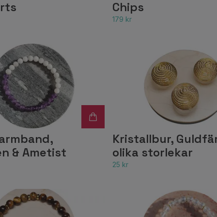
rts
Chips
179 kr
llarmband,
Kristallbur, Guldf
n & Ametist
olika storlekar
25 kr