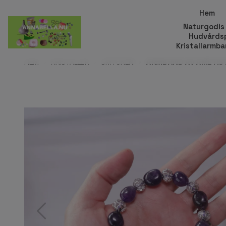
Hem
Naturgodis
Hudvårds
Kristallarmb
HEM
KRISTALLER
SMYCKEN
ARMBAND AV AMETIS