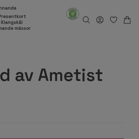
innande
Presentkort
Klangskål
ande mässor
d av Ametist