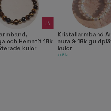
llarmband,
Kristallarmband A
ga och Hematit 18k
aura & 18k guldpl
äterade kulor
kulor
289 kr