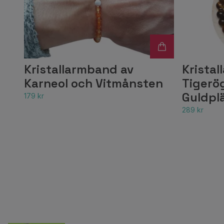
Kristallarmband av
Krista
Karneol och Vitmånsten
Tigerö
Guldpl
179 kr
289 kr