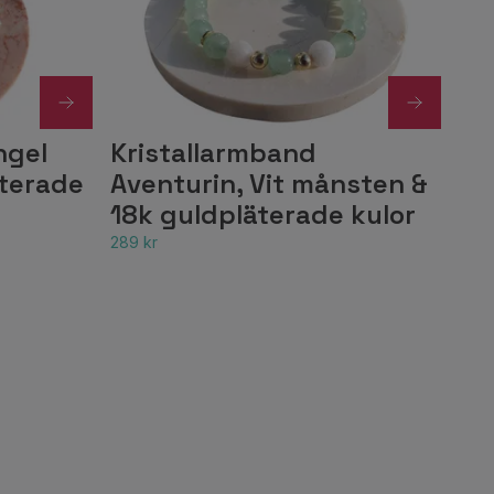
ngel
Kristallarmband
äterade
Aventurin, Vit månsten &
18k guldpläterade kulor
289 kr