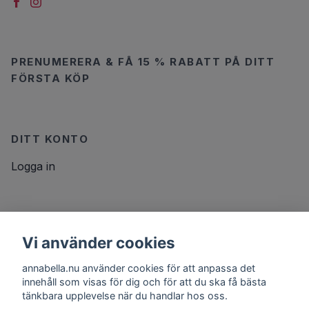
PRENUMERERA & FÅ 15 % RABATT PÅ DITT
FÖRSTA KÖP
DITT KONTO
Logga in
NYHETSBREV
Vi använder cookies
E-postadress
Prenumerera
annabella.nu använder cookies för att anpassa det
innehåll som visas för dig och för att du ska få bästa
tänkbara upplevelse när du handlar hos oss.