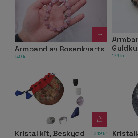
Armban
Guldku
Armband av Rosenkvarts
179 kr
149 kr
Kristallkit, Beskydd
Krista
249 kr