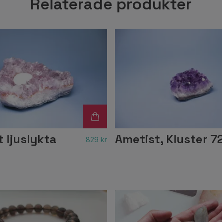
Relaterade produkter
 ljuslykta
Ametist, Kluster 7
829 kr