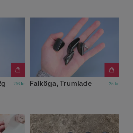
2g
Falköga, Trumlade
216 kr
25 kr