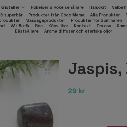
Kristaller
Rökelser & Rökelsehållare
Hälsokit
Välbef
 & superbär
Produkter från Coco Mama
Alla Produkter
produkter
Massageprodukter
Produkter för Sommaren
and
Vår Butik
Rea
Köpvillkor
Kontakt
Om oss
Komm
Bästsäljare
Aroma diffuser och eteriska oljor
Jaspis,
29 kr