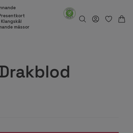
innande
Presentkort
Klangskål
ande mässor
 Drakblod