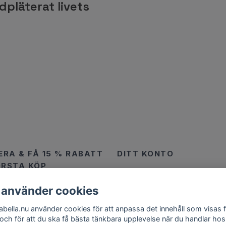
dpläterat livets
RA & FÅ 15 % RABATT
DITT KONTO
ÖRSTA KÖP
Logga in
 använder cookies
abella.nu använder cookies för att anpassa det innehåll som visas 
 och för att du ska få bästa tänkbara upplevelse när du handlar hos