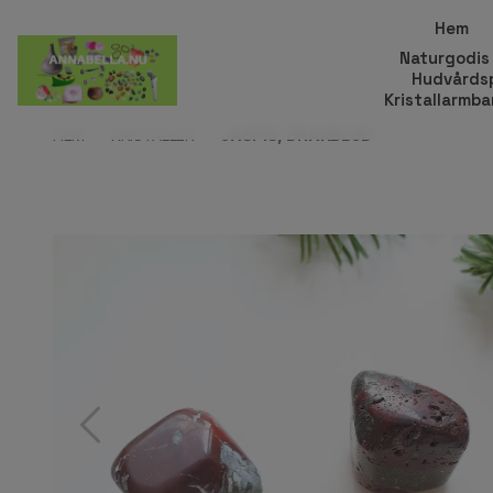
Hem
Naturgodis
Hudvårds
Kristallarmb
HEM
KRISTALLER
JASPIS, DRAKBLOD