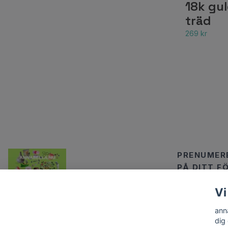
18k gul
träd
269 kr
PRENUMERE
PÅ DITT F
Vi
ann
dig