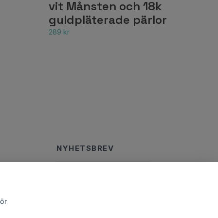
vit Månsten och 18k
guldpläterade pärlor
289 kr
NYHETSBREV
E-postadress
Prenumerera
för