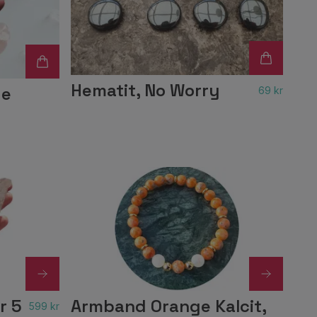
Hematit, No Worry
de
69 kr
r 5
Armband Orange Kalcit,
599 kr