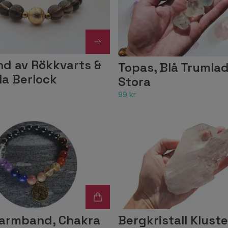
d av Rökkvarts &
Topas, Blå Trumla
la Berlock
Stora
99 kr
llarmband, Chakra
Bergkristall Kluste