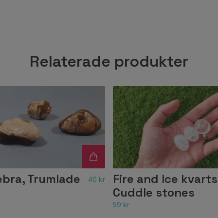
Relaterade produkter
ebra, Trumlade
Fire and Ice kvarts
40 kr
Cuddle stones
59 kr