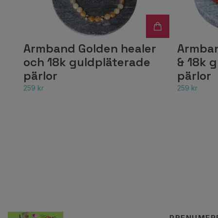
Armband Golden healer
Armban
och 18k guldpläterade
& 18k 
pärlor
pärlor
259 kr
259 kr
PRENUMERE