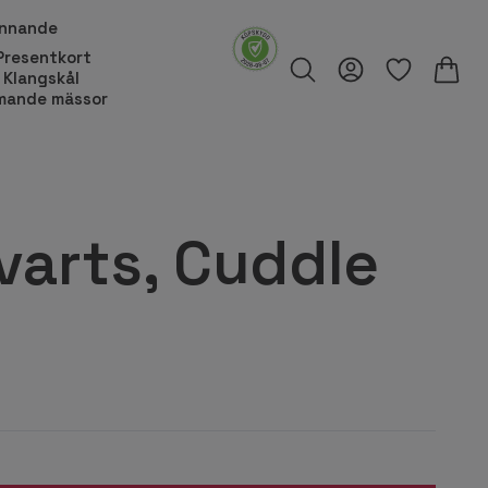
innande
Presentkort
Klangskål
ande mässor
arts, Cuddle