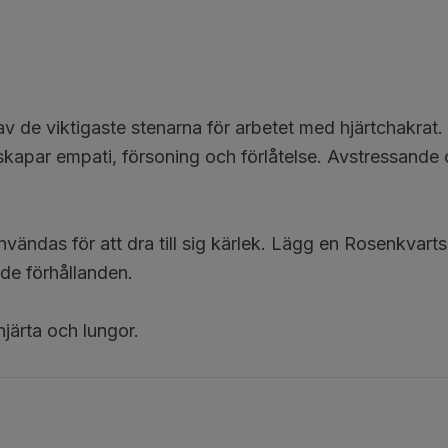
n av de viktigaste stenarna för arbetet med hjärtchakra
apar empati, försoning och förlåtelse. Avstressande oc
das för att dra till sig kärlek. Lägg en Rosenkvarts bre
ande förhållanden.
hjärta och lungor.