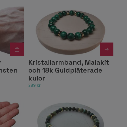
v
Kristallarmband, Malakit
nsten
och 18k Guldpläterade
kulor
289 kr