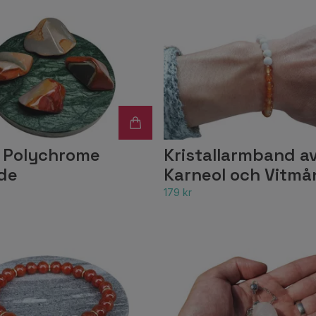
, Polychrome
Kristallarmband a
de
Karneol och Vitmå
179 kr