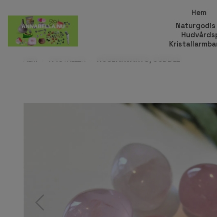
Hem
Naturgodis
Hudvårds
Kristallarmb
HEM
KRISTALLER
ROSENKVARTS, CUDDLE