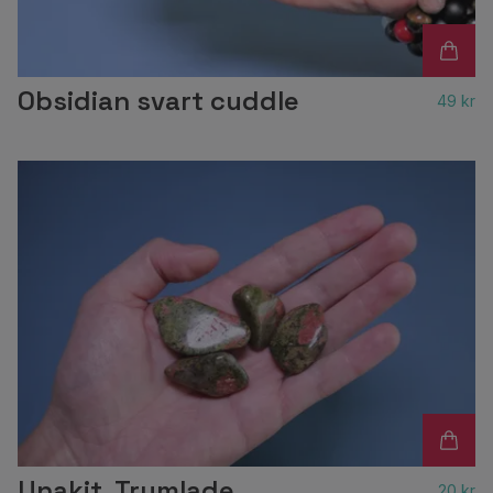
Obsidian svart cuddle
49 kr
Unakit, Trumlade
20 kr