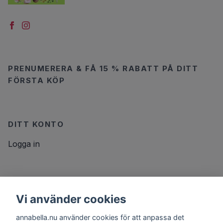
PRENUMERERA & FÅ 15 % RABATT PÅ DITT
FÖRSTA KÖP
DITT KONTO
Logga in
NYHETSBREV
Vi använder cookies
E-postadress
Prenumerera
annabella.nu använder cookies för att anpassa det