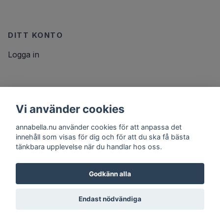
DITT KONTO
Logga in
NYHETSBREV
Vi använder cookies
E-postadress
Prenumerera
annabella.nu använder cookies för att anpassa det
innehåll som visas för dig och för att du ska få bästa
tänkbara upplevelse när du handlar hos oss.
Godkänn alla
Endast nödvändiga
© 2026 annabella.nu
Powered by Quickbutik